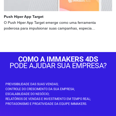
Push Hiper App Target
O Push Hiper App Target emerge como uma ferramenta
poderosa para impulsionar suas campanhas, especia…
COMO A IMMAKERS 4DS
PODE AJUDAR SUA EMPRESA?
PREVISIBILIDADE DAS SUAS VENDAS;
CONTROLE DO CRESCIMENTO DA SUA EMPRESA;
ESCALABILIDADE DO NEGÓCIO;
RELATÓRIOS DE VENDAS E INVESTIMENTO EM TEMPO REAL;
PROTAGONISMO E PROATIVIDADE DA EQUIPE IMMAKERS.