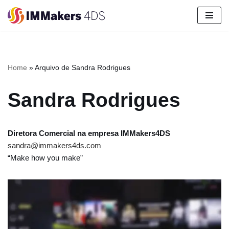
Pular
para
o
conteúdo
Home
»
Arquivo de Sandra Rodrigues
Sandra Rodrigues
Diretora Comercial na empresa IMMakers4DS
sandra@immakers4ds.com
“Make how you make”