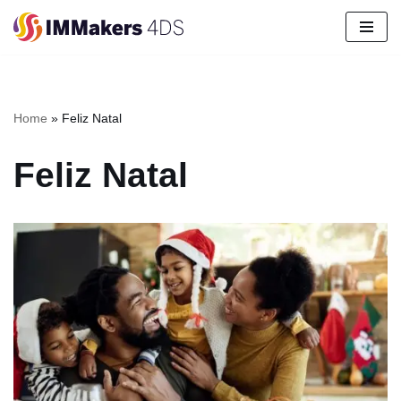
Pular
para
o
conteúdo
Home
»
Feliz Natal
Feliz Natal