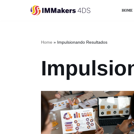
HOME
Pular
para
o
conteúdo
Home
»
Impulsionando Resultados
Impulsio