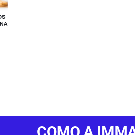
OS
 NA
COMO A IMMA