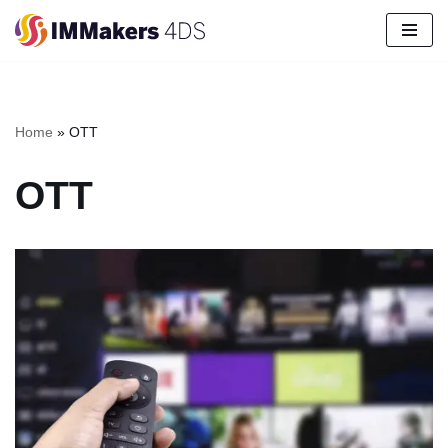
Pular
para
o
conteúdo
Home
»
OTT
OTT