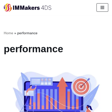
Pular
para
o
conteúdo
Home
»
performance
performance