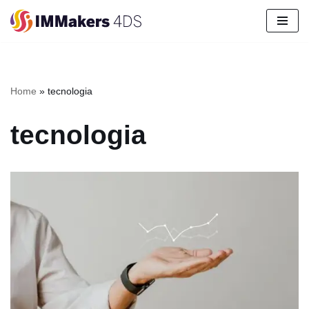
Pular
para
o
conteúdo
Home
»
tecnologia
tecnologia