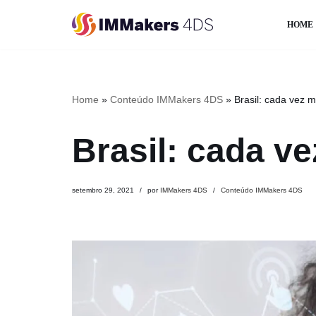
HOME
Pular
para
o
conteúdo
Home
»
Conteúdo IMMakers 4DS
»
Brasil: cada vez 
Brasil: cada v
setembro 29, 2021
por
IMMakers 4DS
Conteúdo IMMakers 4DS