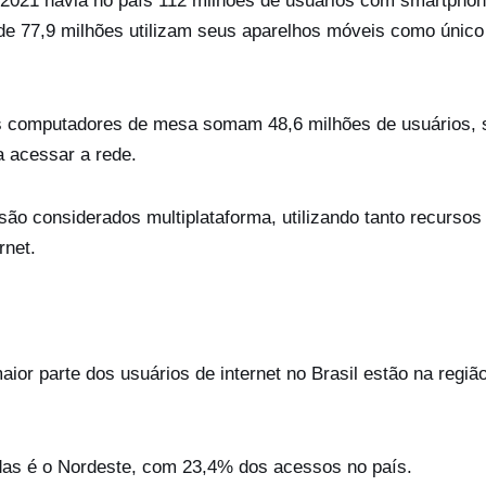
2021 havia no país 112 milhões de usuários com smartphon
 de 77,9 milhões utilizam seus aparelhos móveis como únic
ros computadores de mesa somam 48,6 milhões de usuários,
a acessar a rede.
 são considerados multiplataforma, utilizando tanto recursos
rnet.
ior parte dos usuários de internet no Brasil estão na regiã
as é o Nordeste, com 23,4% dos acessos no país.