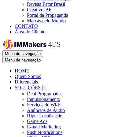
Revista Fator Brasil
CreativosBR
Portal da Propaganda
Marcas pelo Mundo
CONTATO
Área do Cliente
Menu de navegação
Menu de navegação
HOME
Quem Somos
Diferenciais
SOLUÇÕES
Deal Programática
Impulsionamento
Serviços de Wi-Fi
Anúncios de Áudio
Hiper Localização
Game Ads
E-mail Marketing
Push Notifications