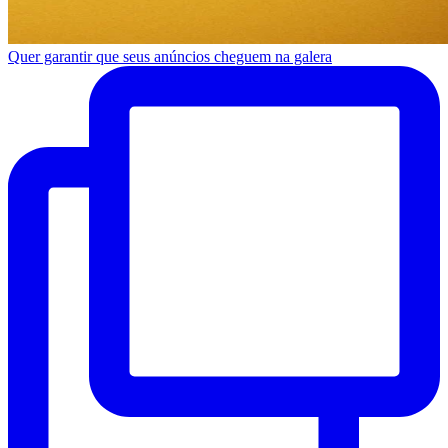
Quer garantir que seus anúncios cheguem na galera