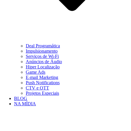
Deal Programática
Impulsionamento
Serviços de Wi-Fi
Anúncios de Áudio
Hiper Localização
Game Ads
E-mail Marketing
Push Notifications
CTV e OTT
Projetos Especiais
BLOG
NA MÍDIA