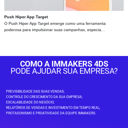
Push Hiper App Target
O Push Hiper App Target emerge como uma ferramenta
poderosa para impulsionar suas campanhas, especia…
COMO A IMMAKERS 4DS
PODE AJUDAR SUA EMPRESA?
PREVISIBILIDADE DAS SUAS VENDAS;
CONTROLE DO CRESCIMENTO DA SUA EMPRESA;
ESCALABILIDADE DO NEGÓCIO;
RELATÓRIOS DE VENDAS E INVESTIMENTO EM TEMPO REAL;
PROTAGONISMO E PROATIVIDADE DA EQUIPE IMMAKERS.