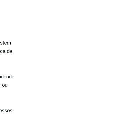
istem
ica da
podendo
s ou
ossos