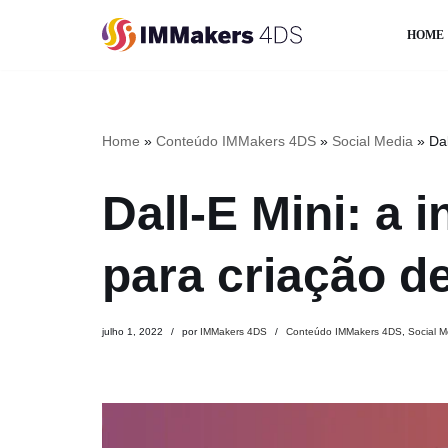
HOME
Pular
para
o
conteúdo
Home
»
Conteúdo IMMakers 4DS
»
Social Media
»
Dal
Dall-E Mini: a in
para criação d
julho 1, 2022
por
IMMakers 4DS
Conteúdo IMMakers 4DS
,
Social M