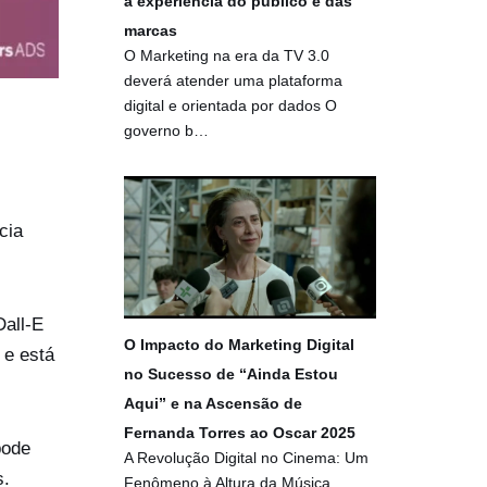
a experiência do público e das
marcas
O Marketing na era da TV 3.0
deverá atender uma plataforma
digital e orientada por dados O
governo b…
cia
Dall-E
O Impacto do Marketing Digital
 e está
no Sucesso de “Ainda Estou
Aqui” e na Ascensão de
Fernanda Torres ao Oscar 2025
pode
A Revolução Digital no Cinema: Um
s.
Fenômeno à Altura da Música