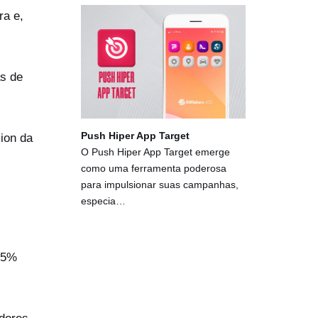
ra e,
as de
Push Hiper App Target
sion da
O Push Hiper App Target emerge
como uma ferramenta poderosa
para impulsionar suas campanhas,
especia…
 95%