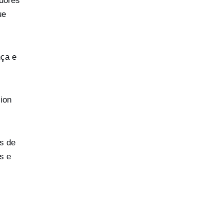
adores
ue
nça e
ion
s de
s e