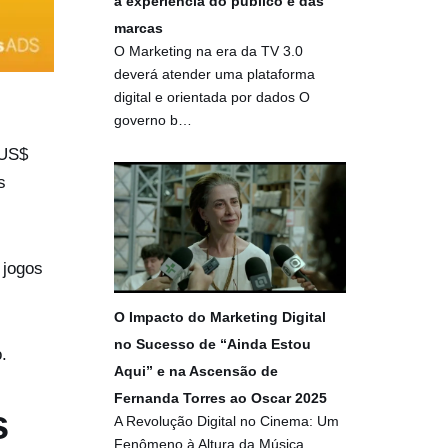
a experiência do público e das
marcas
O Marketing na era da TV 3.0
deverá atender uma plataforma
digital e orientada por dados O
governo b…
 US$
s
 jogos
O Impacto do Marketing Digital
no Sucesso de “Ainda Estou
.
Aqui” e na Ascensão de
Fernanda Torres ao Oscar 2025
s
A Revolução Digital no Cinema: Um
Fenômeno à Altura da Música