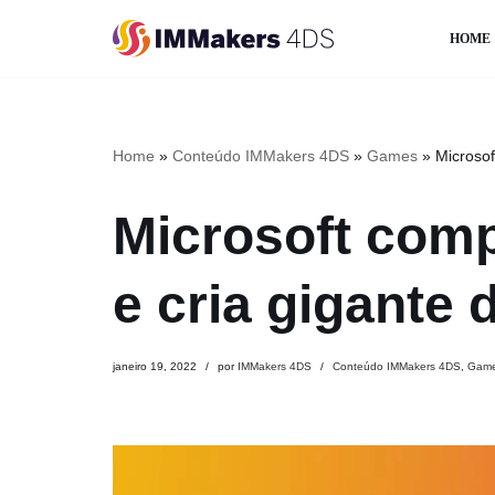
HOME
Pular
para
o
conteúdo
Home
»
Conteúdo IMMakers 4DS
»
Games
»
Microsof
Microsoft comp
e cria gigante
janeiro 19, 2022
por
IMMakers 4DS
Conteúdo IMMakers 4DS
,
Gam