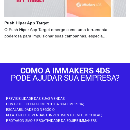
Push Hiper App Target
O Push Hiper App Target emerge como uma ferramenta
poderosa para impulsionar suas campanhas, especia…
COMO A IMMAKERS 4DS
PODE AJUDAR SUA EMPRESA?
PREVISIBILIDADE DAS SUAS VENDAS;
CONTROLE DO CRESCIMENTO DA SUA EMPRESA;
ESCALABILIDADE DO NEGÓCIO;
RELATÓRIOS DE VENDAS E INVESTIMENTO EM TEMPO REAL;
PROTAGONISMO E PROATIVIDADE DA EQUIPE IMMAKERS.