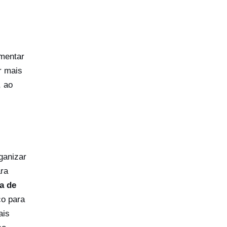
umentar
r mais
, ao
ganizar
ara
a de
co para
ais