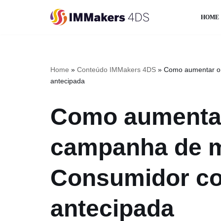
HOME
Pular
para
o
conteúdo
Home
»
Conteúdo IMMakers 4DS
»
Como aumentar o 
antecipada
Como aumentar
campanha de m
Consumidor co
antecipada