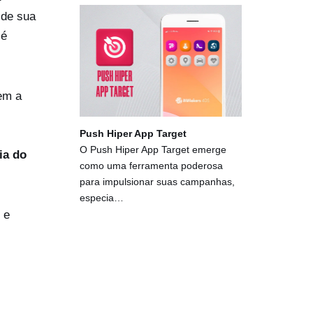
 de sua
 é
em a
Push Hiper App Target
O Push Hiper App Target emerge
ia do
como uma ferramenta poderosa
para impulsionar suas campanhas,
especia…
 e