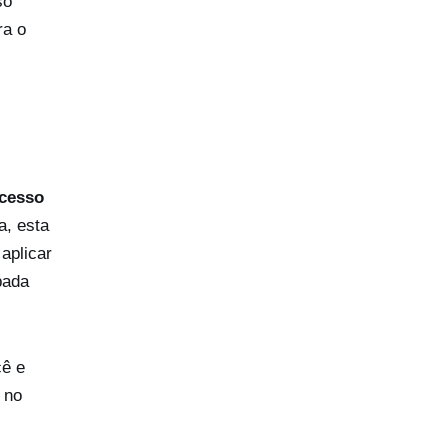
so
ra o
cesso
a, esta
aplicar
pada
cê e
 no